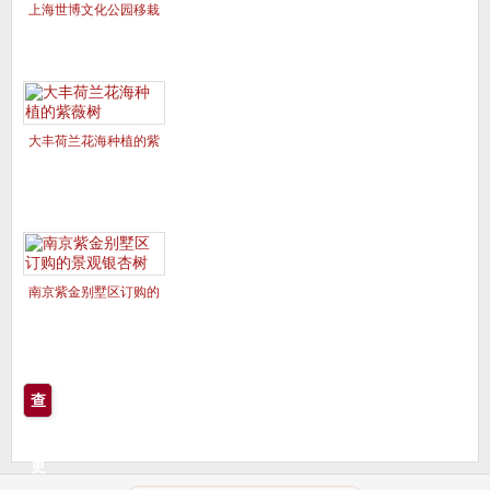
上海世博文化公园移栽
的美国红枫夕阳红、十
月光辉
大丰荷兰花海种植的紫
薇树
南京紫金别墅区订购的
景观银杏树
查
看
更