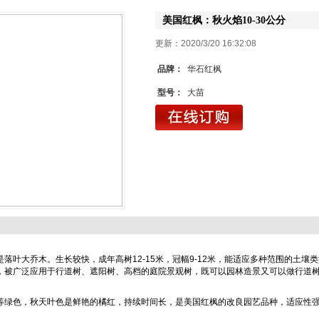
美国红枫：秋火焰10-30公分
更新：2020/3/20 16:3
品牌：
华石红枫
型号：
大苗
是落叶大乔木。生长较快，成年高树12-15米，冠幅9-12米，能适应多种范围的土
，被广泛应用于行道树、遮阳树、高档的庭院景观树，既可以园林造景又可以做行道
等绿色，秋天叶色是鲜艳的橘红，持续时间长，是美国红枫的改良园艺品种，适应性
1