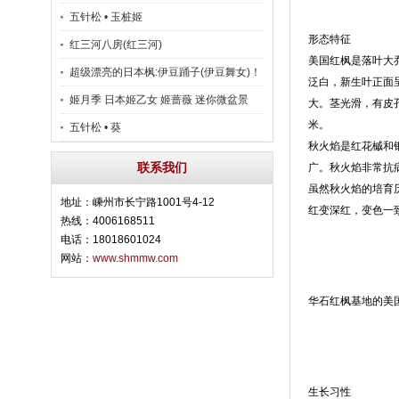
五针松 • 玉桩姬
形态特征
红三河八房(红三河)
美国红枫是落叶大乔
超级漂亮的日本枫:伊豆踊子(伊豆舞女)！
泛白，新生叶正面
姬月季 日本姬乙女 姬蔷薇 迷你微盆景
大。茎光滑，有皮
米。
五针松 • 葵
秋火焰是红花槭和
联系我们
广。秋火焰非常抗
虽然秋火焰的培育
地址：嵊州市长宁路1001号4-12
红变深红，变色一
热线：4006168511
电话：18018601024
网站：
www.shmmw.com
华石红枫基地的美
生长习性