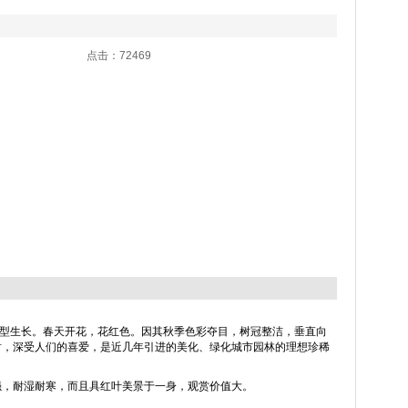
2:08 点击：72469
壤类型生长。春天开花，花红色。因其秋季色彩夺目，树冠整洁，垂直向
树，深受人们的喜爱，是近几年引进的美化、绿化城市园林的理想珍稀
强，耐湿耐寒，而且具红叶美景于一身，观赏价值大。