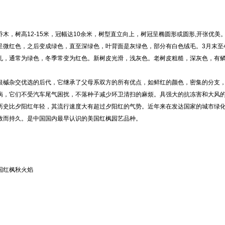
木，树高12-15米，冠幅达10余米，树型直立向上，树冠呈椭圆形或圆形,开张优美
呈微红色，之后变成绿色，直至深绿色，叶背面是灰绿色，部分有白色绒毛。3月末至
孔，通常为绿色，冬季常变为红色。新树皮光滑，浅灰色。老树皮粗糙，深灰色，有鳞片
银槭杂交优选的后代，它继承了父母系双方的所有优点，如鲜红的颜色，密集的分支
病，它们不受汽车尾气困扰，不落种子减少环卫清扫的麻烦。具强大的抗冻害和大风
历史比夕阳红年轻，其流行速度大有超过夕阳红的气势。近年来在发达国家的城市绿
致而持久。是中国国内最早认识的美国红枫园艺品种。
国红枫秋火焰