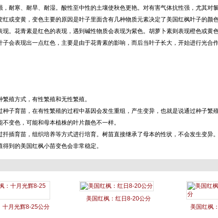
强，耐寒、耐旱、耐湿。酸性至中性的土壤使秋色更艳。对有害气体抗性强，尤其对
变红或变黄，变色主要的原因是叶子里面含有几种物质元素决定了美国红枫叶子的颜
表现。花青素是红色的表现，遇到碱性物质会表现为紫色。胡萝卜素则表现橙色或黄
叶子会表现出一点红色，主要是由于花青素的影响，而后当叶子长大，开始进行光合
种繁殖方式，有性繁殖和无性繁殖。
过种子育苗，在有性繁殖的过程中基因会发生重组，产生变异，也就是说通过种子繁
能不变色，可能和母本植株的叶片颜色不一样。
过扦插育苗，组织培养等方式进行培育。树苗直接继承了母本的性状，不会发生变异
殖得到的美国红枫小苗变色会非常稳定。
美国红枫：红日8-20公分
十月光辉8-25公分
美国红枫：