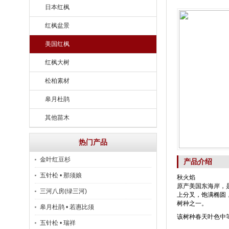
日本红枫
红枫盆景
美国红枫
红枫大树
松柏素材
皋月杜鹃
其他苗木
热门产品
金叶红豆杉
产品介绍
五针松 • 那须娘
秋火焰
原产美国东海岸，
三河八房(绿三河)
上分叉，饱满椭圆
树种之一。
皋月杜鹃 • 若惠比须
该树种春天叶色中
五针松 • 瑞祥