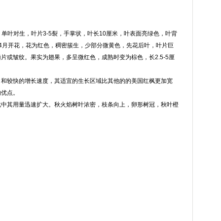
。单叶对生，叶片3-5裂，手掌状，叶长10厘米，叶表面亮绿色，叶背
4月开花，花为红色，稠密簇生，少部分微黄色，先花后叶，叶片巨
或皱纹。果实为翅果，多呈微红色，成熟时变为棕色，长2.5-5厘
，和较快的增长速度，其适宜的生长区域比其他的的美国红枫更加宽
的优点。
化中其用量迅速扩大。秋火焰树叶浓密，枝条向上，卵形树冠，秋叶橙