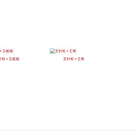
针松 • 玉桩姬
五针松 • 王将