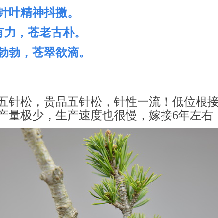
针叶精神抖擞。
壮有力，苍老古朴。
勃勃，苍翠欲滴。
五针松，贵品五针松，针性一流！低位根
产量极少，生产速度也很慢，嫁接6年左右