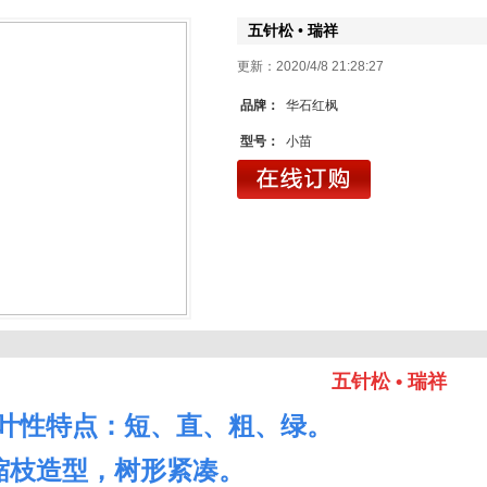
五针松 • 瑞祥
更新：2020/4/8 21:28
品牌：
华石红枫
型号：
小苗
五针松 • 瑞祥
叶性特点：短、直、粗、绿。
于缩枝造型，树形紧凑。
1