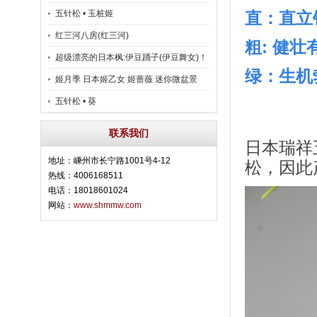
五针松 • 玉桩姬
直：直立
红三河八房(红三河)
粗: 健
超级漂亮的日本枫:伊豆踊子(伊豆舞女)！
绿：生机
姬月季 日本姬乙女 姬蔷薇 迷你微盆景
五针松 • 葵
联系我们
日本瑞祥
地址：嵊州市长宁路1001号4-12
松，因此
热线：4006168511
电话：18018601024
网站：
www.shmmw.com