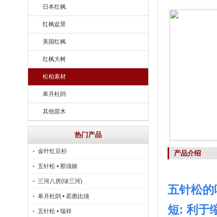
日本红枫
红枫盆景
美国红枫
红枫大树
松柏素材
皋月杜鹃
其他苗木
热门产品
金叶红豆杉
产品介绍
五针松 • 那须娘
三河八房(绿三河)
五针松的
皋月杜鹃 • 若惠比须
短: 利
五针松 • 瑞祥