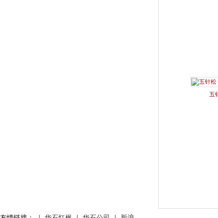
五
友情链接：
｜
华石红枫
｜
华石公司
｜
新浪