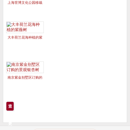
上海世博文化公园移栽
的美国红枫夕阳红、十
月光辉
大丰荷兰花海种植的紫
薇树
南京紫金别墅区订购的
景观银杏树
查
看
更