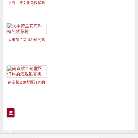
上海世博文化公园移栽
的美国红枫夕阳红、十
月光辉
大丰荷兰花海种植的紫
薇树
南京紫金别墅区订购的
景观银杏树
查
看
更