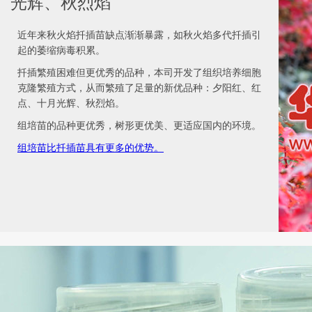
光辉、秋烈焰
近年来秋火焰扦插苗缺点渐渐暴露，如秋火焰多代扦插引
起的萎缩病毒积累。
扦插繁殖困难但更优秀的品种，本司开发了组织培养细胞
克隆繁殖方式，从而繁殖了足量的新优品种：夕阳红、红
点、十月光辉、秋烈焰。
组培苗的品种更优秀，树形更优美、更适应国内的环境。
组培苗比扦插苗具有更多的优势。