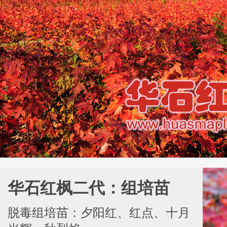
华石红枫二代：组培苗
脱毒组培苗：夕阳红、红点、十月