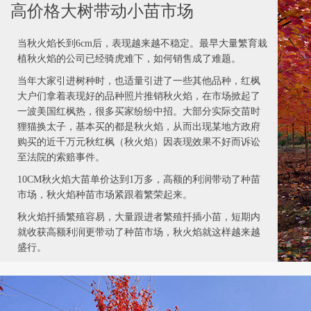
高价格大树带动小苗市场
当秋火焰长到6cm后，表现越来越不稳定。最早大量繁育栽
植秋火焰的公司已经骑虎难下，如何销售成了难题。
当年大家引进树种时，也适量引进了一些其他品种，红枫
大户们拿着表现好的品种照片推销秋火焰，在市场掀起了
一波美国红枫热，很多买家纷纷中招。大部分实际交苗时
狸猫换太子，基本买的都是秋火焰，从而出现某地方政府
购买的近千万元秋红枫（秋火焰）因表现效果不好而诉讼
至法院的索赔事件。
10CM秋火焰大苗单价达到1万多，高额的利润带动了种苗
市场，秋火焰种苗市场紧跟着繁荣起来。
秋火焰扦插繁殖容易，大量跟进者繁殖扦插小苗，短期内
就收获高额利润更带动了种苗市场，秋火焰就这样越来越
盛行。