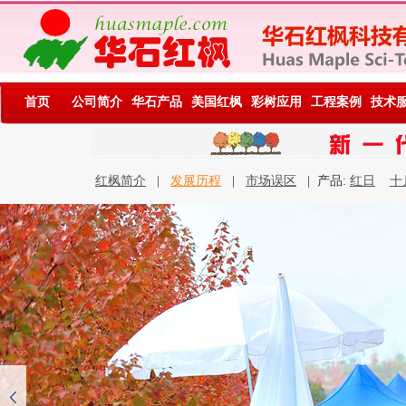
首页
公司简介
华石产品
美国红枫
彩树应用
工程案例
技术
红枫简介
|
发展历程
|
市场误区
| 产品:
红日
十