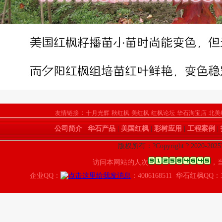
：
友情链接
十月光辉
秋红枫
美红枫
红枫论坛
华石淘宝店
北美
公司简介
|
华石产品
|
美国红枫
|
彩树应用
|
工程案例
|
版权所有：?Copyright ? 2020-
访问本网站的人次
，
企业QQ：
：4006168511 华石红枫QQ：3