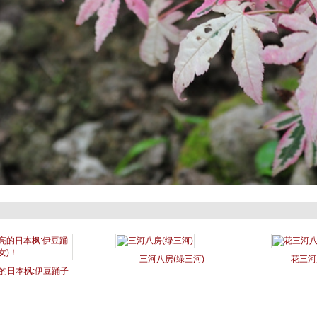
三河八房(绿三河)
花三河
的日本枫:伊豆踊子
伊豆舞女)！