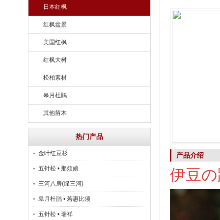
日本红枫
红枫盆景
美国红枫
红枫大树
松柏素材
皋月杜鹃
其他苗木
热门产品
金叶红豆杉
产品介绍
五针松 • 那须娘
伊豆の
三河八房(绿三河)
皋月杜鹃 • 若惠比须
五针松 • 瑞祥