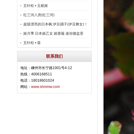
五针松 • 玉桩姬
红三河八房(红三河)
超级漂亮的日本枫:伊豆踊子(伊豆舞女)！
姬月季 日本姬乙女 姬蔷薇 迷你微盆景
五针松 • 葵
联系我们
地址：嵊州市长宁路1001号4-12
热线：4006168511
电话：18018601024
网站：
www.shmmw.com