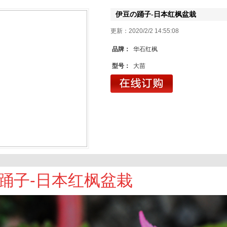
伊豆の踊子-日本红枫盆栽
更新：2020/2/2 14:55
品牌：
华石红枫
型号：
大苗
踊子-日本红枫盆栽
1