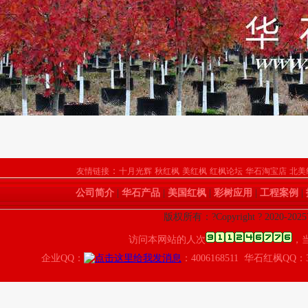
：
友情链接
十月光辉
秋红枫
美红枫
红枫论坛
华石淘宝店
北美
公司简介
|
华石产品
|
美国红枫
|
彩树应用
|
工程案例
|
版权所有：?Copyright ? 2020-
访问本网站的人次
，
企业QQ：
：4006168511 华石红枫QQ：3