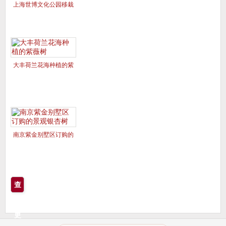
上海世博文化公园移栽
的美国红枫夕阳红、十
月光辉
大丰荷兰花海种植的紫
薇树
南京紫金别墅区订购的
景观银杏树
查
看
更