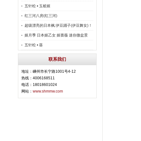
五针松 • 玉桩姬
红三河八房(红三河)
超级漂亮的日本枫:伊豆踊子(伊豆舞女)！
姬月季 日本姬乙女 姬蔷薇 迷你微盆景
五针松 • 葵
联系我们
地址：嵊州市长宁路1001号4-12
热线：4006168511
电话：18018601024
网站：
www.shmmw.com