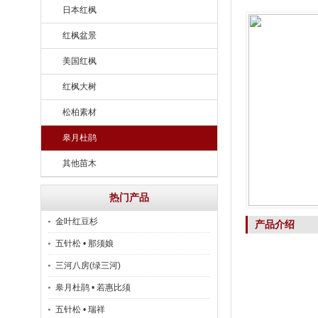
日本红枫
红枫盆景
美国红枫
红枫大树
松柏素材
皋月杜鹃
其他苗木
热门产品
金叶红豆杉
产品介绍
五针松 • 那须娘
三河八房(绿三河)
皋月杜鹃 • 若惠比须
五针松 • 瑞祥