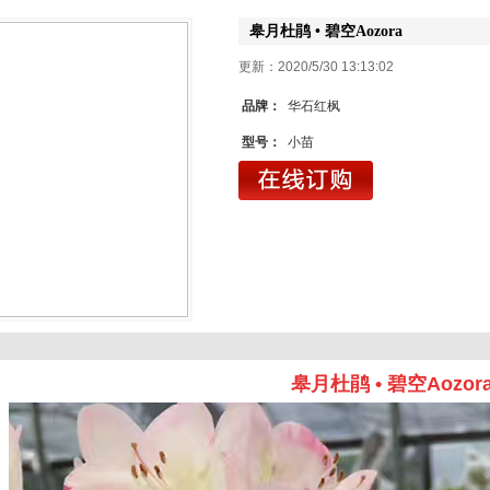
皋月杜鹃 • 碧空Aozora
更新：2020/5/30 13:1
品牌：
华石红枫
型号：
小苗
皋月杜鹃 • 碧空Aozor
1