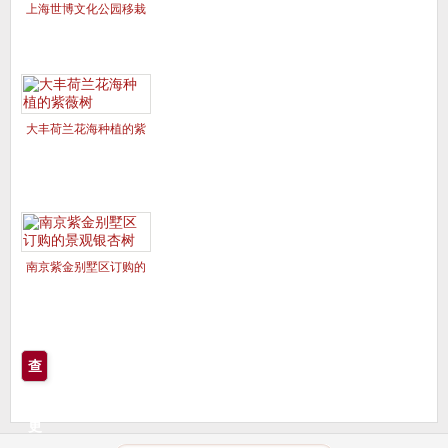
上海世博文化公园移栽
的美国红枫夕阳红、十
月光辉
大丰荷兰花海种植的紫
薇树
南京紫金别墅区订购的
景观银杏树
查
看
更