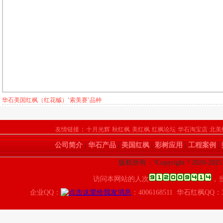
华石美国红枫（红花槭）‘索美赛’品种
：
友情链接
十月光辉
秋红枫
美红枫
红枫论坛
华石淘宝店
北美
公司简介
|
华石产品
|
美国红枫
|
彩树应用
|
工程案例
|
版权所有：?Copyright ? 2020-
访问本网站的人次
，
企业QQ：
：4006168511 华石红枫QQ：3