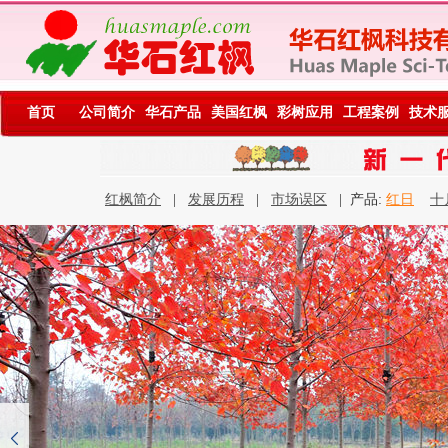
首页
公司简介
华石产品
美国红枫
彩树应用
工程案例
技术
红枫简介
|
发展历程
|
市场误区
| 产品:
红日
十