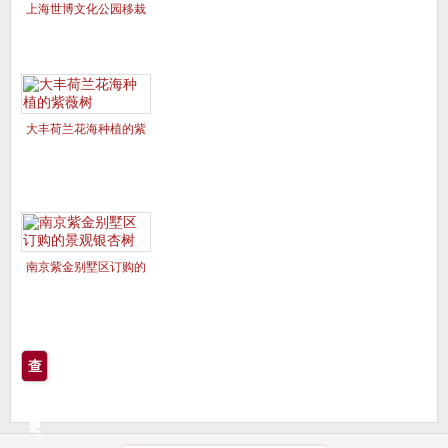
上海世博文化公园移栽
的美国红枫夕阳红、十
月光辉
大丰荷兰花海种植的紫
薇树
南京紫金别墅区订购的
景观银杏树
查
看
更