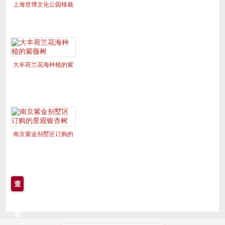
上海世博文化公园移栽
的美国红枫夕阳红、十
月光辉
大丰荷兰花海种植的紫
薇树
南京紫金别墅区订购的
景观银杏树
查
看
更